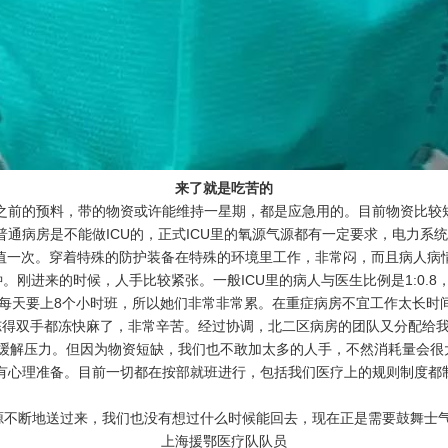
来了就是吃苦的
前的预料，带的物资或许能维持一星期，都是应急用的。目前物资比较短
通病房是不能做ICU的，正式ICU里的氧源气源都有一定要求，电力系
天值一次。穿着特殊的防护装备在特殊的环境里工作，非常闷，而且病人病
刚进来的时候，人手比较紧张。一般ICU里的病人与医生比例是1:0.8，传染病
，每天要上8个小时班，所以她们非常非常累。在重症病房不宜工作太长时
得双手都冻快麻了，非常辛苦。经过协调，北二区病房的团队又分配给我
大缓解压力。但因为物资短缺，我们也不敢加太多的人手，不然消耗量会很
有心理准备。目前一切都在按部就班进行，包括我们医疗上的规则制度都
不断地送过来，我们也没有想过什么时候能回去，现在正是需要鼓舞士
上海援鄂医疗队队员