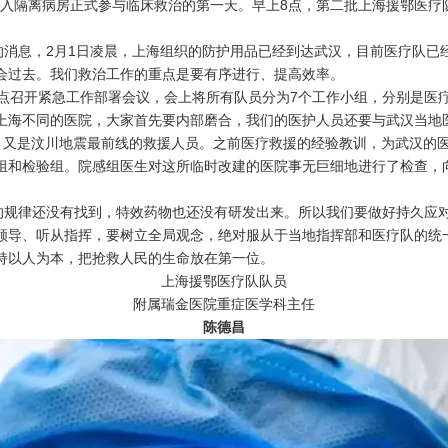
入隔离病房正式参与临床救治的第一天。早上8点，第二批上海援鄂医疗
息，2月1日凌晨，上海组织的防护用品已经到达武汉，目前医疗队已
会过去。我们救治工作的重点是要有序进行、提高效率。
召开紧急工作部署会议，会上将所有队员分为7个工作小组，分别是医
上海不同的医院，大家首先要内部磨合，我们的医护人员还要与武汉当地医
，又是汶川地震最前线的救援人员。之前医疗救援的经验教训，为武汉的医
组和检验组。院感组医生对这所临时改建的医院事无巨细地进行了检查，
规律还没有找到，特效药物也还没有研发出来。所以我们要做好持久应对
领导、听从指挥，要树立全局观念，绝对服从于当地指挥部和医疗队的统
持以人为本，把抢救人民的生命放在第一位。
上海援鄂医疗队队员
附属瑞金医院重症医学科主任
陈德昌