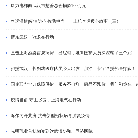
康力电梯向武汉市慈善总会捐款100万元
春运温情|疫情防范 你我担当——上航春运暖心故事（三）
情系武汉，冠龙在行动！
直击上海感染留观病房：出院时，她向医护人员深深鞠了三个躬…
驰援武汉！长妇幼医疗队员今天出发！加油，长宁区援鄂医疗队！
国企联华全力保障供给，服务不打烊，商品不涨价，我们和你在一
疫情当前 守土尽责，上海电气在行动！
海尔同舟共济 抗击新型冠状病毒肺炎疫情
光明乳业首批物资到达武汉协和、同济医院