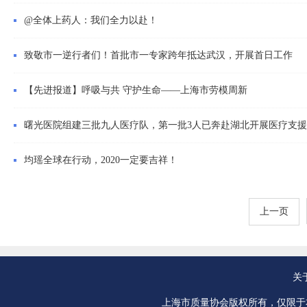
@全体上药人：我们全力以赴！
致敬市一逆行者们！首批市一专家跨年抵达武汉，开展首日工作
【先进报道】呼吸与共 守护生命——上海市劳模周新
曙光医院组建三批九人医疗队，第一批3人已奔赴湖北开展医疗支援
均瑶全球在行动，2020一定要吉祥！
上一页
关
上海市质量协会版权所有，仅限于