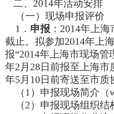
二、
2014
年活动安排
（一）现场申报评价
1
．
申报
：
2014
年上海
截止。拟参加
2014
年上
报“
2014
年上海市现场管
年
2
月
28
日前报至上海市
年
5
月
10
日前寄送至市质
（
1
）申报现场简介（
（
2
）申报现场组织结