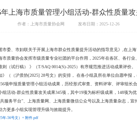
25年上海市质量管理小组活动-群众性质量
作者：上海市质量协会网
发布日期：2025-12-26
团市委、市妇联关于开展上海市群众性质量提升活动的指导意见》,在上
市质量协会发挥市级质量专业社团的平台作用，2025年在各区、各行
行稿） 》（T/SAQ 0014(S)-2025）有序规范推进活动成果评价。
知》（（沪质协[2025] 28号文）的安排， 在各小组及所在单位自愿申
56项申报质量管理小组活动成果，历经形式审查、资料评审、评审组长
活动-群众性质量攻关成果345项，其中19项为标杆级成果，148项为
公共服务平台”、上海质量网、上海质量微信公众号以及上海质量杂志，宣
助力更多小组实现管理升级与效能提升。
56号文）+ 附件.pdf